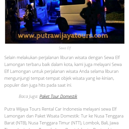
Sewa Elf
Selain melakukan perjalanan liburan wisata dengan Sewa Elf
Lamongan terbaru baik dalam kota, kami juga melayani Sewa
Elf Lamongan untuk perjalanan wisata Anda selama liburan
mengunjungi tempat-tempat objek wisata yang ke-kinian,
populer dan juga hits pada saat ini.
Baca Juga:
Paket Tour Domestik
Putra Wijaya Tours Rental Car Indonesia melayani sewa Elf
Lamongan dan Paket Wisata Domestik: Tur ke Nusa Tenggara
Barat (NTB), Nusa Tenggara Timur (NTT), Lombok, Bali, Jawa