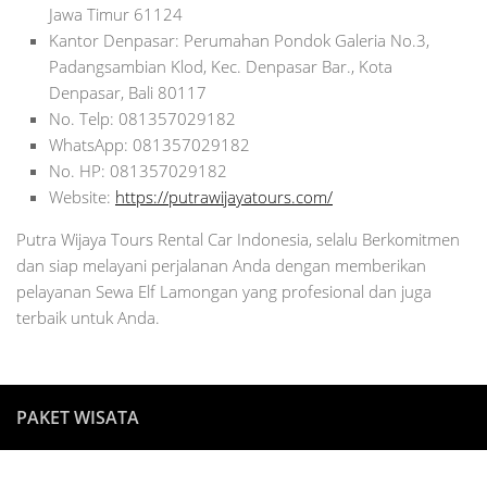
Jawa Timur 61124
Kantor Denpasar: Perumahan Pondok Galeria No.3,
Padangsambian Klod, Kec. Denpasar Bar., Kota
Denpasar, Bali 80117
No. Telp: 081357029182
WhatsApp: 081357029182
No. HP: 081357029182
Website:
https://putrawijayatours.com/
Putra Wijaya Tours Rental Car Indonesia, selalu Berkomitmen
dan siap melayani perjalanan Anda dengan memberikan
pelayanan Sewa Elf Lamongan yang profesional dan juga
terbaik untuk Anda.
PAKET WISATA