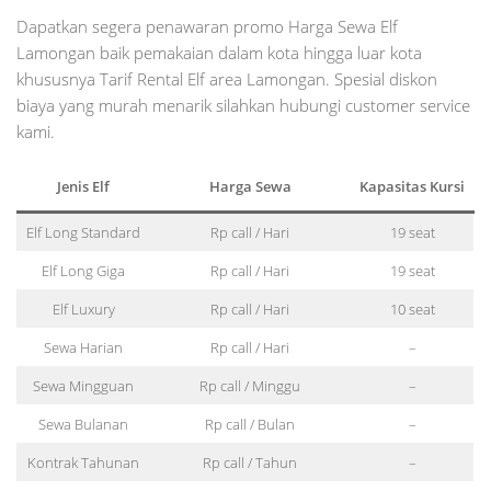
Dapatkan segera penawaran promo Harga Sewa Elf
Lamongan baik pemakaian dalam kota hingga luar kota
khususnya Tarif Rental Elf area Lamongan. Spesial diskon
biaya yang murah menarik silahkan hubungi customer service
kami.
Jenis Elf
Harga Sewa
Kapasitas Kursi
Elf Long Standard
Rp call / Hari
19 seat
Elf Long Giga
Rp call / Hari
19 seat
Elf Luxury
Rp call / Hari
10 seat
Sewa Harian
Rp call / Hari
–
Sewa Mingguan
Rp call / Minggu
–
Sewa Bulanan
Rp call / Bulan
–
Kontrak Tahunan
Rp call / Tahun
–