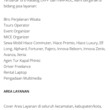
Terdaftar di E-Katalog LKPP dan INAPROC, kami bergerak di
bidang jasa layanan:
Biro Perjalanan Wisata
Tours Operator
Event Organizer
MICE Organizer
Sewa Mobil Hiace Commuter, Hiace Premio, Hiace Luxury, Elf
Long, Alphard, Fortuner, Pajero, Innova Reborn, Innova Zenix,
Avanza, Xenia
Agen Tur Kapal Phinisi
Driver Freelance
Rental Laptop
Pengadaan Multimedia
AREA LAYANAN
Cover Area Layanan di seluruh kecamatan, kabupaten/kota,