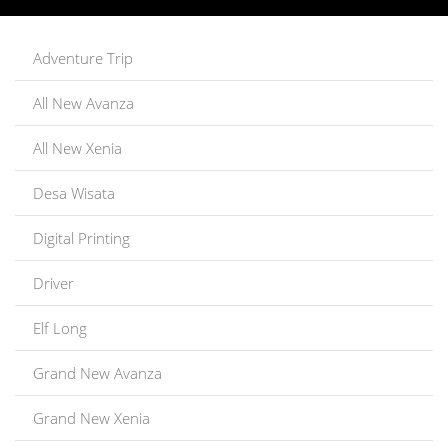
Adventure Trip
All New Avanza
All New Xenia
Desa Wisata
Digital Printing
Driver
Elf Long
Grand New Avanza
Grand New Xenia