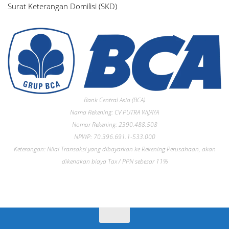
Surat Keterangan Domilisi (SKD)
Bank Central Asia (BCA)
Nama Rekening: CV PUTRA WIJAYA
Nomor Rekening: 2390.488.508
NPWP: 70.396.691.1-533.000
Keterangan: Nilai Transaksi yang dibayarkan ke Rekening Perusahaan, akan
dikenakan biaya Tax / PPN sebesar 11%