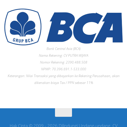
Bank Central Asia (BCA)
Nama Rekening: CV PUTRA WIJAYA
Nomor Rekening: 2390.488.508
NPWP: 70.396.691.1-533.000
Keterangan: Nilai Transaksi yang dibayarkan ke Rekening Perusahaan, akan
dikenakan biaya Tax / PPN sebesar 11%
Hak Cipta © 2009 - 2026 Dilindungi Undang-undang. CV