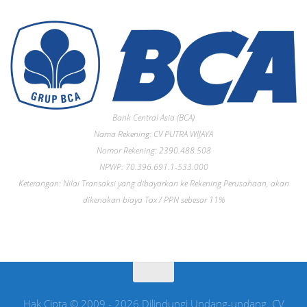
Bank Central Asia (BCA)
Nama Rekening: CV PUTRA WIJAYA
Nomor Rekening: 2390.488.508
NPWP: 70.396.691.1-533.000
Keterangan: Nilai Transaksi yang dibayarkan ke Rekening Perusahaan, akan
dikenakan biaya Tax / PPN sebesar 11%
Hak Cipta © 2009 - 2026 Dilindungi Undang-undang. CV