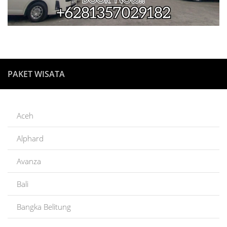
PAKET WISATA
Aceh
Alphard
Avanza
Bali
Bangka Belitung