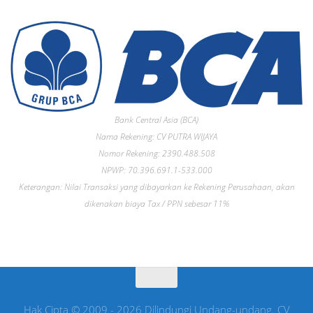
Bank Central Asia (BCA)
Nama Rekening: CV PUTRA WIJAYA
Nomor Rekening: 2390.488.508
NPWP: 70.396.691.1-533.000
Keterangan: Nilai Transaksi yang dibayarkan ke Rekening Perusahaan, akan
dikenakan biaya Tax / PPN sebesar 11%
Hak Cipta © 2009 - 2026 Dilindungi Undang-undang. CV