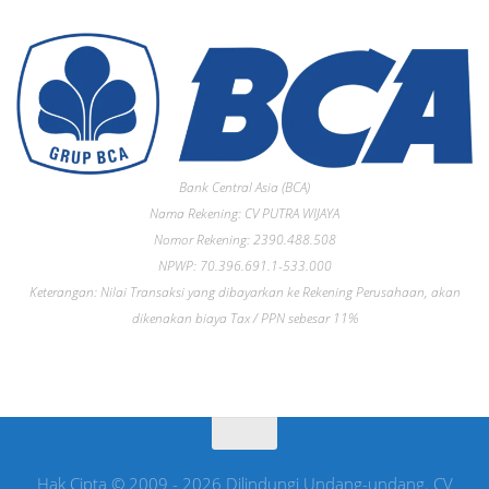
Bank Central Asia (BCA)
Nama Rekening: CV PUTRA WIJAYA
Nomor Rekening: 2390.488.508
NPWP: 70.396.691.1-533.000
Keterangan: Nilai Transaksi yang dibayarkan ke Rekening Perusahaan, akan
dikenakan biaya Tax / PPN sebesar 11%
Hak Cipta © 2009 - 2026 Dilindungi Undang-undang. CV