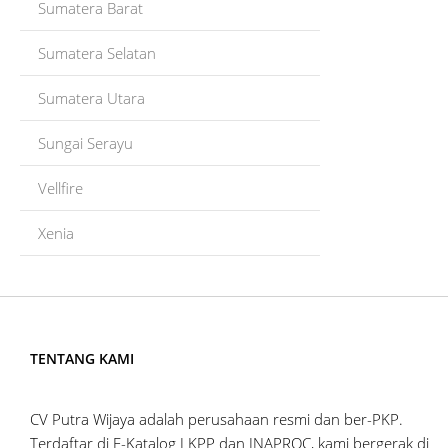
Sumatera Barat
Sumatera Selatan
Sumatera Utara
Sungai Serayu
Vellfire
Xenia
TENTANG KAMI
CV Putra Wijaya adalah perusahaan resmi dan ber-PKP.
Terdaftar di E-Katalog LKPP dan INAPROC, kami bergerak di