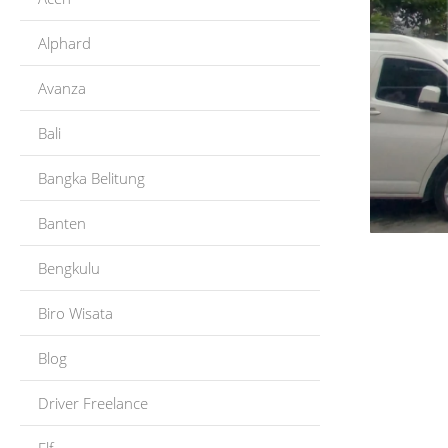
Alphard
Avanza
Bali
Bangka Belitung
Banten
Bengkulu
Biro Wisata
Blog
Driver Freelance