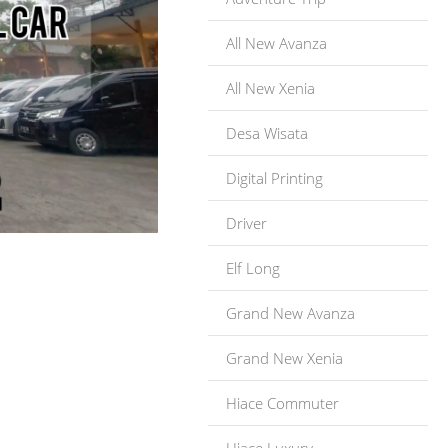
All New Avanza
All New Xenia
Desa Wisata
Digital Printing
Driver
Elf Long
Grand New Avanza
Grand New Xenia
Hiace Commuter