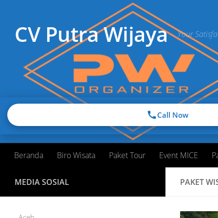
Skip to content
CV Putra Wijaya
Your Satisfa
Call Now
Beranda
Biro Wisata
Paket Tour
Event MICE
P
MEDIA SOSIAL
PAKET WI
Aceh