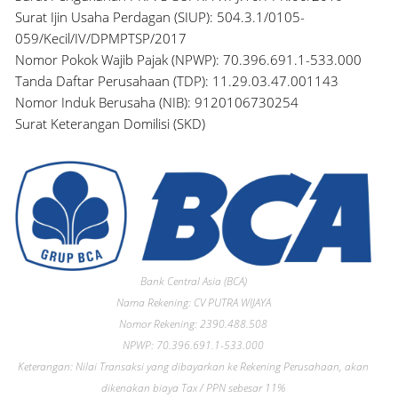
Surat Ijin Usaha Perdagan (SIUP): 504.3.1/0105-
059/Kecil/IV/DPMPTSP/2017
Nomor Pokok Wajib Pajak (NPWP): 70.396.691.1-533.000
Tanda Daftar Perusahaan (TDP): 11.29.03.47.001143
Nomor Induk Berusaha (NIB): 9120106730254
Surat Keterangan Domilisi (SKD)
Bank Central Asia (BCA)
Nama Rekening: CV PUTRA WIJAYA
Nomor Rekening: 2390.488.508
NPWP: 70.396.691.1-533.000
Keterangan: Nilai Transaksi yang dibayarkan ke Rekening Perusahaan, akan
dikenakan biaya Tax / PPN sebesar 11%