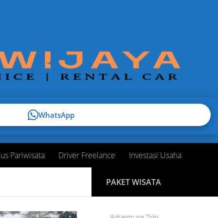
WhatsApp
us Pariwisata
Driver Freelance
Investasi Usaha
PAKET WISATA
Adventure Trip