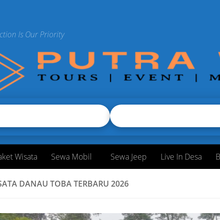
ction Is Our Priority
aket Wisata
Sewa Mobil
Sewa Jeep
Live In Desa
B
SATA DANAU TOBA TERBARU 2026