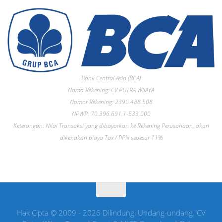
Bank Central Asia (BCA)
Nama Rekening: CV PUTRA WIJAYA
Nomor Rekening: 2390.488.508
NPWP: 70.396.691.1-533.000
Keterangan: Nilai Transaksi yang dibayarkan ke Rekening Perusahaan, akan
dikenakan biaya Tax / PPN sebesar 11%
Hak Cipta © 2009 - 2026 Dilindungi Undang-undang. CV