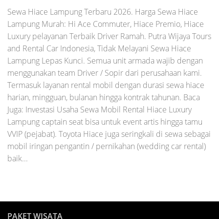
Sewa Hiace Lampung Terbaru 2026. Harga Sewa Hiace
Lampung Murah: Hi Ace Commuter, Hiace Premio, Hiace
Luxury pelayanan Terbaik Driver Ramah. Putra Wijaya Tours
and Rental Car Indonesia, Tidak Melayani Sewa Hiace
Lampung Lepas Kunci. Semua unit armada wajib dengan
menggunakan team Driver / Sopir dari perusahaan kami.
Termasuk layanan rental mobil dengan durasi sewa hiace
harian, mingguan, bulanan hingga kontrak tahunan. Baca
Juga: Investasi Usaha Sewa Mobil Rental Hiace Luxury
Lampung captain seat bisa untuk event artis hingga tamu
VVIP (pejabat). Toyota Hiace juga seringkali di sewa sebagai
mobil iringan pengantin / pernikahan (wedding car rental)
baik...
PAKET WISATA