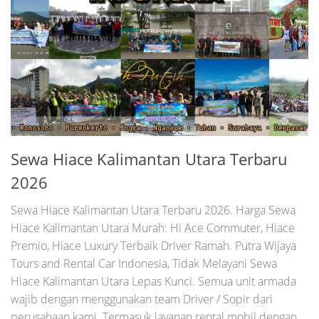
Sewa Hiace Kalimantan Utara Terbaru
2026
Sewa Hiace Kalimantan Utara Terbaru 2026. Harga Sewa
Hiace Kalimantan Utara Murah: Hi Ace Commuter, Hiace
Premio, Hiace Luxury Terbaik Driver Ramah. Putra Wijaya
Tours and Rental Car Indonesia, Tidak Melayani Sewa
Hiace Kalimantan Utara Lepas Kunci. Semua unit armada
wajib dengan menggunakan team Driver / Sopir dari
perusahaan kami. Termasuk layanan rental mobil dengan