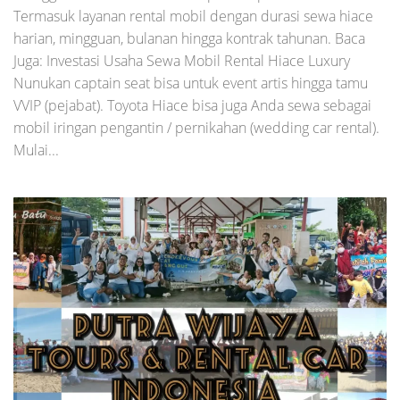
Termasuk layanan rental mobil dengan durasi sewa hiace
harian, mingguan, bulanan hingga kontrak tahunan. Baca
Juga: Investasi Usaha Sewa Mobil Rental Hiace Luxury
Nunukan captain seat bisa untuk event artis hingga tamu
VVIP (pejabat). Toyota Hiace bisa juga Anda sewa sebagai
mobil iringan pengantin / pernikahan (wedding car rental).
Mulai...