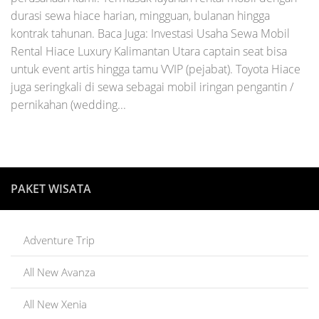
durasi sewa hiace harian, mingguan, bulanan hingga
kontrak tahunan. Baca Juga: Investasi Usaha Sewa Mobil
Rental Hiace Luxury Kalimantan Utara captain seat bisa
untuk event artis hingga tamu VVIP (pejabat). Toyota Hiace
juga seringkali di sewa sebagai mobil iringan pengantin /
pernikahan (wedding...
PAKET WISATA
Adventure Trip
All New Avanza
All New Xenia