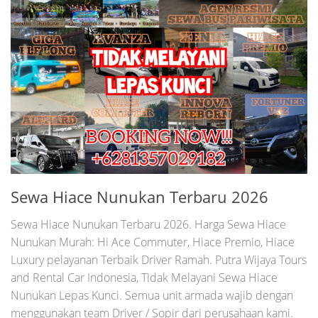
Sewa Hiace Nunukan Terbaru 2026
Sewa Hiace Nunukan Terbaru 2026. Harga Sewa Hiace
Nunukan Murah: Hi Ace Commuter, Hiace Premio, Hiace
Luxury pelayanan Terbaik Driver Ramah. Putra Wijaya Tours
and Rental Car Indonesia, Tidak Melayani Sewa Hiace
Nunukan Lepas Kunci. Semua unit armada wajib dengan
menggunakan team Driver / Sopir dari perusahaan kami.