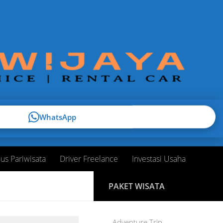
WhatsApp
us Pariwisata
Driver Freelance
Investasi Usaha
PAKET WISATA
Adventure Trip