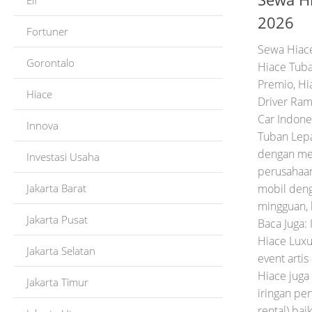
Elf
2026
Fortuner
Sewa Hiac
Gorontalo
Hiace Tub
Premio, Hi
Hiace
Driver Ram
Car Indone
Innova
Tuban Lepa
dengan men
Investasi Usaha
perusahaan
Jakarta Barat
mobil deng
mingguan, 
Jakarta Pusat
Baca Juga:
Hiace Luxu
Jakarta Selatan
event artis
Hiace juga
Jakarta Timur
iringan pe
rental) baik