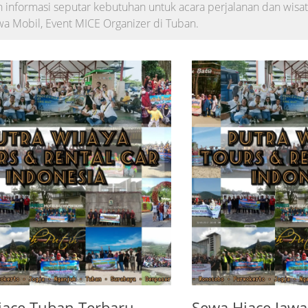
 informasi seputar kebutuhan untuk acara perjalanan dan wisat
wa Mobil, Event MICE Organizer di Tuban.
iace Tuban Terbaru
Sewa Hiace Jawa