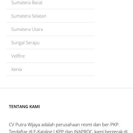
Sumatera Barat
Sumatera Selatan
Sumatera Utara
Sungai Serayu
Vellfire
Xenia
TENTANG KAMI
CV Putra Wijaya adalah perusahaan resmi dan ber-PKP.
Terdaftar di E-Katalog LKPP dan INAPROC, kami bergerak di