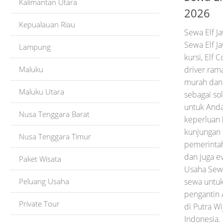
Kalimantan Utara
2026
Kepualauan Riau
Sewa Elf J
Sewa Elf J
Lampung
kursi, Elf 
Maluku
driver rama
murah dan 
Maluku Utara
sebagai sol
untuk And
Nusa Tenggara Barat
keperluan l
kunjungan k
Nusa Tenggara Timur
pemerinta
dan juga ev
Paket Wisata
Usaha Sewa
Peluang Usaha
sewa untuk
pengantin 
Private Tour
di Putra Wi
Indonesia. 