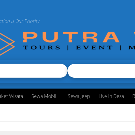
ction Is Our Priority
aket Wisata
Sewa Mobil
Sewa Jeep
Live In Desa
B