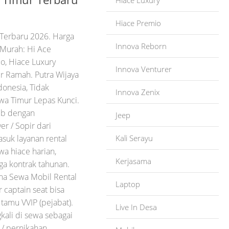
Hiace Luxury
Hiace Premio
Terbaru 2026. Harga
Innova Reborn
 Murah: Hi Ace
o, Hiace Luxury
Innova Venturer
r Ramah. Putra Wijaya
donesia, Tidak
Innova Zenix
wa Timur Lepas Kunci.
ib dengan
Jeep
r / Sopir dari
suk layanan rental
Kali Serayu
a hiace harian,
Kerjasama
ga kontrak tahunan.
aha Sewa Mobil Rental
Laptop
 captain seat bisa
 tamu VVIP (pejabat).
Live In Desa
gkali di sewa sebagai
/ pernikahan...