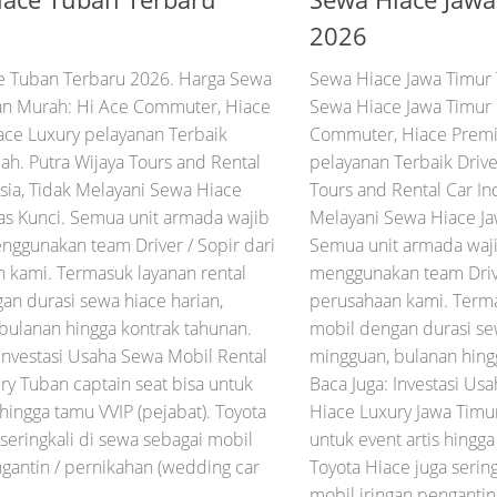
2026
e Tuban Terbaru 2026. Harga Sewa
Sewa Hiace Jawa Timur 
an Murah: Hi Ace Commuter, Hiace
Sewa Hiace Jawa Timur
ace Luxury pelayanan Terbaik
Commuter, Hiace Premi
ah. Putra Wijaya Tours and Rental
pelayanan Terbaik Drive
sia, Tidak Melayani Sewa Hiace
Tours and Rental Car In
s Kunci. Semua unit armada wajib
Melayani Sewa Hiace Ja
ggunakan team Driver / Sopir dari
Semua unit armada waj
 kami. Termasuk layanan rental
menggunakan team Drive
an durasi sewa hiace harian,
perusahaan kami. Terma
bulanan hingga kontrak tahunan.
mobil dengan durasi sew
 Investasi Usaha Sewa Mobil Rental
mingguan, bulanan hing
ry Tuban captain seat bisa untuk
Baca Juga: Investasi Us
 hingga tamu VVIP (pejabat). Toyota
Hiace Luxury Jawa Timur
 seringkali di sewa sebagai mobil
untuk event artis hingga
ngantin / pernikahan (wedding car
Toyota Hiace juga serin
...
mobil iringan pengantin 