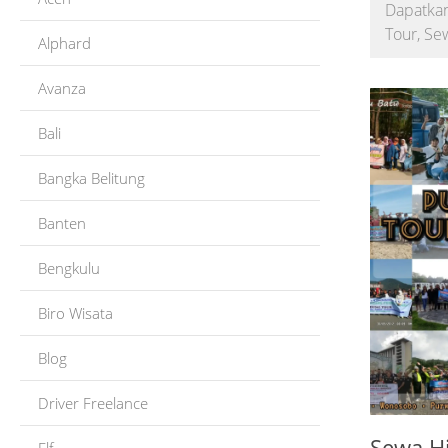
Dapatkan
Tour, Se
Alphard
Avanza
Bali
Bangka Belitung
Banten
Bengkulu
Biro Wisata
Blog
Driver Freelance
Sewa H