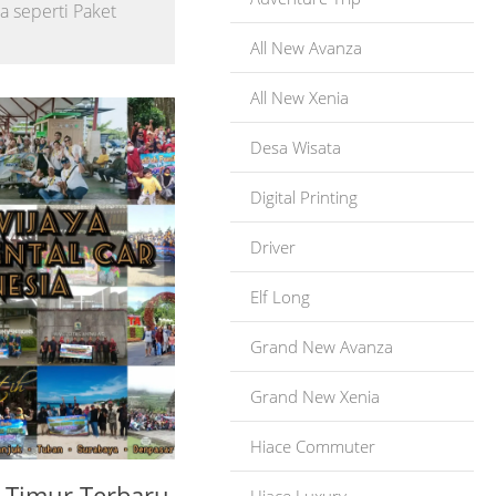
a seperti Paket
All New Avanza
All New Xenia
Desa Wisata
Digital Printing
Driver
Elf Long
Grand New Avanza
Grand New Xenia
Hiace Commuter
 Timur Terbaru