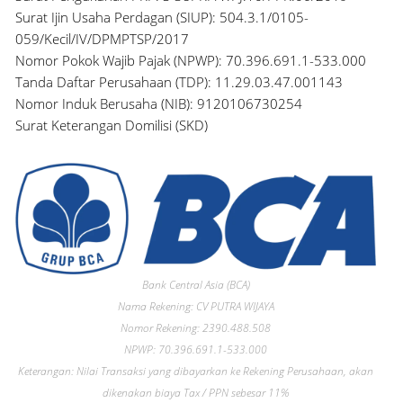
Surat Ijin Usaha Perdagan (SIUP): 504.3.1/0105-
059/Kecil/IV/DPMPTSP/2017
Nomor Pokok Wajib Pajak (NPWP): 70.396.691.1-533.000
Tanda Daftar Perusahaan (TDP): 11.29.03.47.001143
Nomor Induk Berusaha (NIB): 9120106730254
Surat Keterangan Domilisi (SKD)
Bank Central Asia (BCA)
Nama Rekening: CV PUTRA WIJAYA
Nomor Rekening: 2390.488.508
NPWP: 70.396.691.1-533.000
Keterangan: Nilai Transaksi yang dibayarkan ke Rekening Perusahaan, akan
dikenakan biaya Tax / PPN sebesar 11%