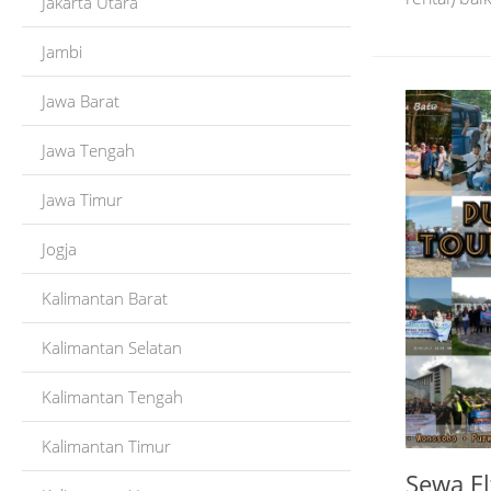
Jakarta Utara
Jambi
Jawa Barat
Jawa Tengah
Jawa Timur
Jogja
Kalimantan Barat
Kalimantan Selatan
Kalimantan Tengah
Kalimantan Timur
Sewa El