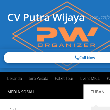
Skip to content
CV Putra Wijaya
Your Satisfa
Call Now
Beranda
Biro Wisata
Paket Tour
Event MICE
P
MEDIA SOSIAL
TUBAN
Aceh