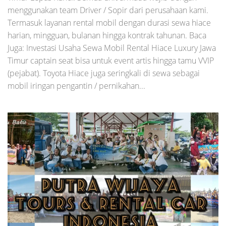
menggunakan team Driver / Sopir dari perusahaan kami.
Termasuk layanan rental mobil dengan durasi sewa hiace
harian, mingguan, bulanan hingga kontrak tahunan. Baca
Juga: Investasi Usaha Sewa Mobil Rental Hiace Luxury Jawa
Timur captain seat bisa untuk event artis hingga tamu VVIP
(pejabat). Toyota Hiace juga seringkali di sewa sebagai
mobil iringan pengantin / pernikahan...