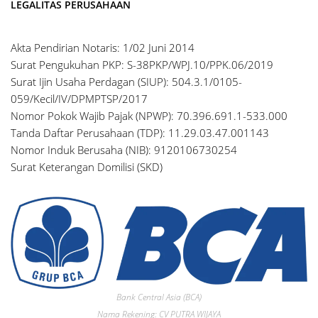
LEGALITAS PERUSAHAAN
Akta Pendirian Notaris: 1/02 Juni 2014
Surat Pengukuhan PKP: S-38PKP/WPJ.10/PPK.06/2019
Surat Ijin Usaha Perdagan (SIUP): 504.3.1/0105-
059/Kecil/IV/DPMPTSP/2017
Nomor Pokok Wajib Pajak (NPWP): 70.396.691.1-533.000
Tanda Daftar Perusahaan (TDP): 11.29.03.47.001143
Nomor Induk Berusaha (NIB): 9120106730254
Surat Keterangan Domilisi (SKD)
Bank Central Asia (BCA)
Nama Rekening: CV PUTRA WIJAYA