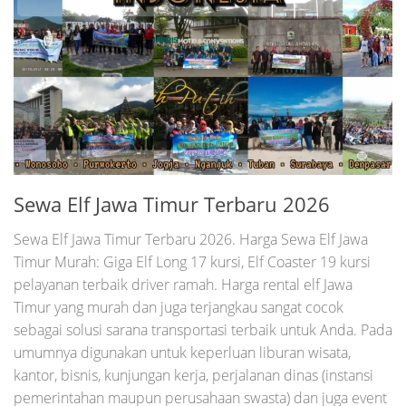
Sewa Elf Jawa Timur Terbaru 2026
Sewa Elf Jawa Timur Terbaru 2026. Harga Sewa Elf Jawa
Timur Murah: Giga Elf Long 17 kursi, Elf Coaster 19 kursi
pelayanan terbaik driver ramah. Harga rental elf Jawa
Timur yang murah dan juga terjangkau sangat cocok
sebagai solusi sarana transportasi terbaik untuk Anda. Pada
umumnya digunakan untuk keperluan liburan wisata,
kantor, bisnis, kunjungan kerja, perjalanan dinas (instansi
pemerintahan maupun perusahaan swasta) dan juga event