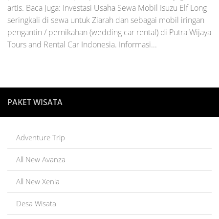
artis. Baca Juga: Investasi Usaha Sewa Mobil Isuzu Elf Long
seringkali di sewa untuk Ziarah dan sebagai mobil iringan
pengantin / pernikahan (wedding car rental) di Putra Wijaya
Tours and Rental Car Indonesia. Informasi...
PAKET WISATA
Adventure Trip
All New Avanza
All New Xenia
Desa Wisata