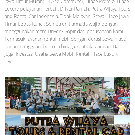
Jawa Timur Murah: Hi Ace Commuter, Hiace Premio, Hiace
Luxury pelayanan Terbaik Driver Ramah. Putra Wijaya Tours
and Rental Car Indonesia, Tidak Melayani Sewa Hiace Jawa
Timur Lepas Kunci. Semua unit armada wajib dengan
menggunakan team Driver / Sopir dari perusahaan kami.
Termasuk layanan rental mobil dengan durasi sewa hiace
harian, mingguan, bulanan hingga kontrak tahunan. Baca
Juga: Investasi Usaha Sewa Mobil Rental Hiace Luxury
Jawa...