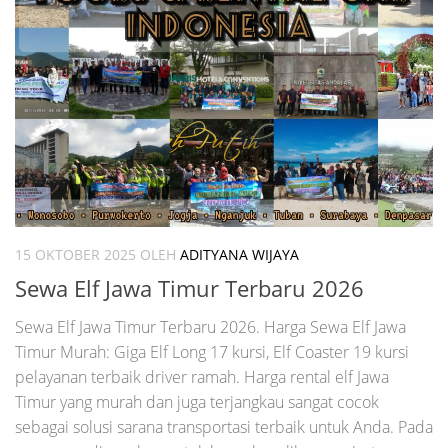
15 OKTOBER 2025
OLEH
ADITYANA WIJAYA
Sewa Elf Jawa Timur Terbaru 2026
Sewa Elf Jawa Timur Terbaru 2026. Harga Sewa Elf Jawa
Timur Murah: Giga Elf Long 17 kursi, Elf Coaster 19 kursi
pelayanan terbaik driver ramah. Harga rental elf Jawa
Timur yang murah dan juga terjangkau sangat cocok
sebagai solusi sarana transportasi terbaik untuk Anda. Pada