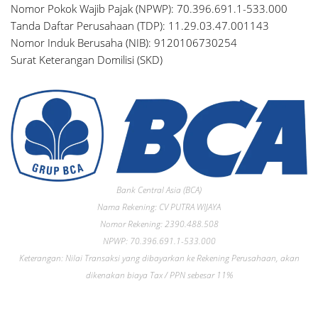
Nomor Pokok Wajib Pajak (NPWP): 70.396.691.1-533.000
Tanda Daftar Perusahaan (TDP): 11.29.03.47.001143
Nomor Induk Berusaha (NIB): 9120106730254
Surat Keterangan Domilisi (SKD)
Bank Central Asia (BCA)
Nama Rekening: CV PUTRA WIJAYA
Nomor Rekening: 2390.488.508
NPWP: 70.396.691.1-533.000
Keterangan: Nilai Transaksi yang dibayarkan ke Rekening Perusahaan, akan
dikenakan biaya Tax / PPN sebesar 11%