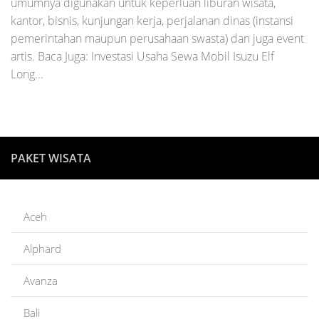
umumnya digunakan untuk keperluan liburan wisata,
kantor, bisnis, kunjungan kerja, perjalanan dinas (instansi
pemerintahan maupun perusahaan swasta) dan juga event
artis. Baca Juga: Investasi Usaha Sewa Mobil Isuzu Elf
Long...
PAKET WISATA
Aceh
Alphard
Avanza
Bali