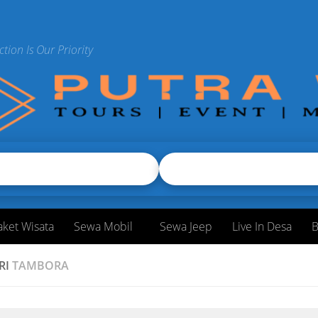
ction Is Our Priority
aket Wisata
Sewa Mobil
Sewa Jeep
Live In Desa
B
RI
TAMBORA