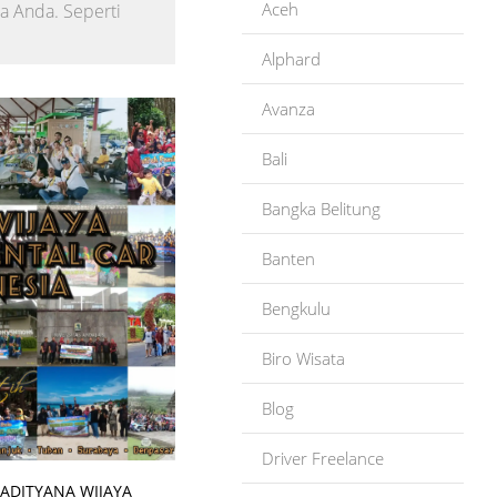
Aceh
a Anda. Seperti
Alphard
Avanza
Bali
Bangka Belitung
Banten
Bengkulu
Biro Wisata
Blog
Driver Freelance
ADITYANA WIJAYA