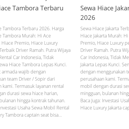
iace Tambora Terbaru
Sewa Hiace Jaka
2026
e Tambora Terbaru 2026. Harga
Sewa Hiace Jakarta Ter
e Tambora Murah: Hi Ace
Hiace Jakarta Murah: H
Hiace Premio, Hiace Luxury
Premio, Hiace Luxury p
Terbaik Driver Ramah. Putra Wijaya
Driver Ramah. Putra Wij
Rental Car Indonesia, Tidak
Car Indonesia, Tidak M
ewa Hiace Tambora Lepas Kunci.
Jakarta Lepas Kunci. S
t armada wajib dengan
dengan menggunakan tea
n team Driver / Sopir dari
perusahaan kami. Terma
 kami. Termasuk layanan rental
mobil dengan durasi sew
an durasi sewa hiace harian,
mingguan, bulanan hing
bulanan hingga kontrak tahunan.
Baca Juga: Investasi Us
 Investasi Usaha Sewa Mobil Rental
Hiace Luxury Jakarta capt
ry Tambora captain seat bisa...