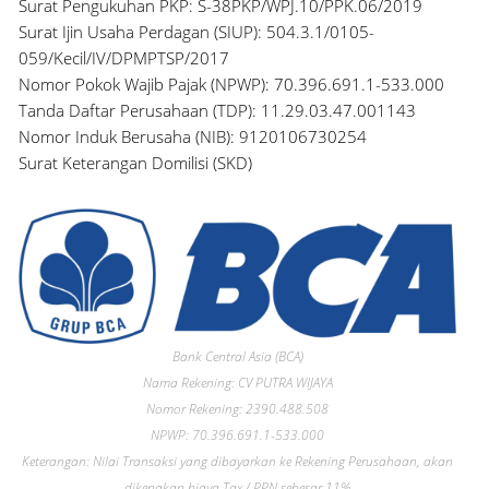
Surat Pengukuhan PKP: S-38PKP/WPJ.10/PPK.06/2019
Surat Ijin Usaha Perdagan (SIUP): 504.3.1/0105-
059/Kecil/IV/DPMPTSP/2017
Nomor Pokok Wajib Pajak (NPWP): 70.396.691.1-533.000
Tanda Daftar Perusahaan (TDP): 11.29.03.47.001143
Nomor Induk Berusaha (NIB): 9120106730254
Surat Keterangan Domilisi (SKD)
Bank Central Asia (BCA)
Nama Rekening: CV PUTRA WIJAYA
Nomor Rekening: 2390.488.508
NPWP: 70.396.691.1-533.000
Keterangan: Nilai Transaksi yang dibayarkan ke Rekening Perusahaan, akan
dikenakan biaya Tax / PPN sebesar 11%