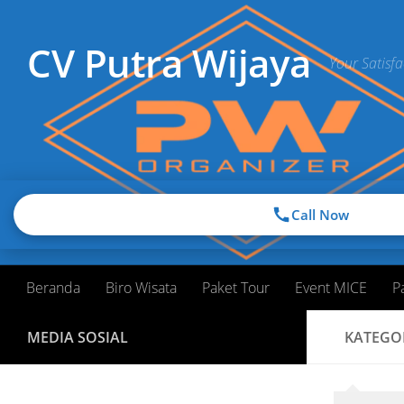
Skip to content
CV Putra Wijaya
Your Satisfa
Call Now
Beranda
Biro Wisata
Paket Tour
Event MICE
P
MEDIA SOSIAL
KATEGO