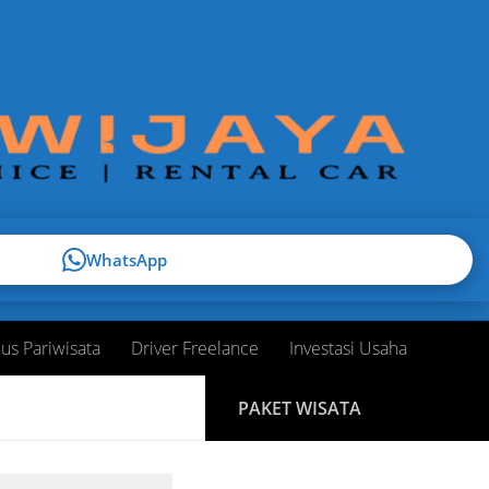
WhatsApp
us Pariwisata
Driver Freelance
Investasi Usaha
PAKET WISATA