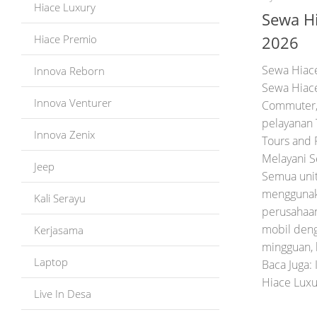
Hiace Luxury
Sewa H
Hiace Premio
2026
Sewa Hiac
Innova Reborn
Sewa Hiac
Innova Venturer
Commuter, 
pelayanan 
Innova Zenix
Tours and 
Melayani S
Jeep
Semua uni
menggunaka
Kali Serayu
perusahaan
mobil deng
Kerjasama
mingguan, 
Laptop
Baca Juga:
Hiace Luxu
Live In Desa