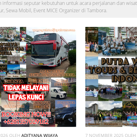
 informasi seputar kebutuhan untuk acara perjalanan dan wisat
ur, Sewa Mobil, Event MICE Organizer di Tambora.
2026
OLEH
ADITYANA WIJAYA
7 NOVEMBER 2025
OLEH