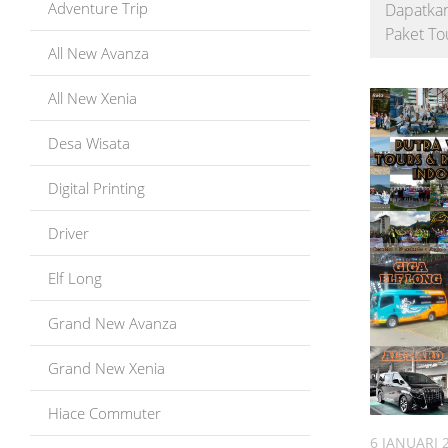
Adventure Trip
Dapatkan
Paket To
All New Avanza
All New Xenia
Desa Wisata
Digital Printing
Driver
Elf Long
Grand New Avanza
Grand New Xenia
Hiace Commuter
6 JANUARI 