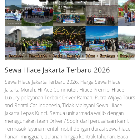
Sewa Hiace Jakarta Terbaru 2026
Sewa Hiace Jakarta Terbaru 2026. Harga Sewa Hiace
Jakarta Murah: Hi Ace Commuter, Hiace Premio, Hiace
Luxury pelayanan Terbaik Driver Ramah. Putra Wijaya Tours
and Rental Car Indonesia, Tidak Melayani Sewa Hiace
Jakarta Lepas Kunci. Semua unit armada wajib dengan
menggunakan team Driver / Sopir dari perusahaan kami.
Termasuk layanan rental mobil dengan durasi sewa hiace
harian, mingguan, bulanan hingga kontrak tahunan. Baca