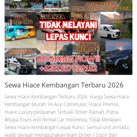
Sewa Hiace Kembangan Terbaru 2026
Sewa Hiace Kembangan Terbaru 2026. Harga Sewa Hiace
Kembangan Murah: Hi Ace Commuter, Hiace Premio,
Hiace Luxury pelayanan Terbaik Driver Ramah. Putra
Wijaya Tours and Rental Car Indonesia, Tidak Melayani
Sewa Hiace Kembangan Lepas Kunci. Semua unit armada
wajib dengan menggunakan team Driver / Sopir dari