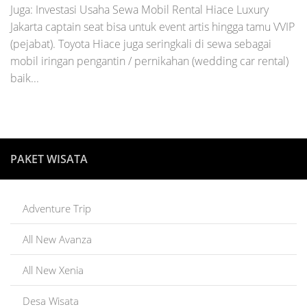
Juga: Investasi Usaha Sewa Mobil Rental Hiace Luxury
Jakarta captain seat bisa untuk event artis hingga tamu VVIP
(pejabat). Toyota Hiace juga seringkali di sewa sebagai
mobil iringan pengantin / pernikahan (wedding car rental)
baik...
PAKET WISATA
Adventure Trip
All New Avanza
All New Xenia
Desa Wisata