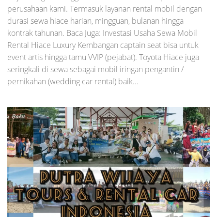
perusahaan kami. Termasuk layanan rental mobil dengan
durasi sewa hiace harian, mingguan, bulanan hingga
kontrak tahunan. Baca Juga: Investasi Usaha Sewa Mobil
Rental Hiace Luxury Kembangan captain seat bisa untuk
event artis hingga tamu VVIP (pejabat). Toyota Hiace juga
seringkali di sewa sebagai mobil iringan pengantin /
pernikahan (wedding car rental) baik...