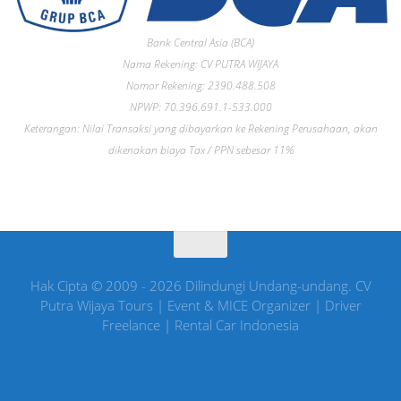
Bank Central Asia (BCA)
Nama Rekening: CV PUTRA WIJAYA
Nomor Rekening: 2390.488.508
NPWP: 70.396.691.1-533.000
Keterangan: Nilai Transaksi yang dibayarkan ke Rekening Perusahaan, akan
dikenakan biaya Tax / PPN sebesar 11%
Hak Cipta © 2009 - 2026 Dilindungi Undang-undang. CV
Putra Wijaya Tours | Event & MICE Organizer | Driver
Freelance | Rental Car Indonesia