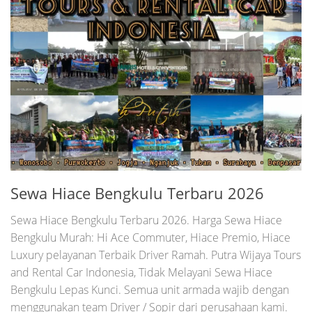
Sewa Hiace Bengkulu Terbaru 2026
Sewa Hiace Bengkulu Terbaru 2026. Harga Sewa Hiace
Bengkulu Murah: Hi Ace Commuter, Hiace Premio, Hiace
Luxury pelayanan Terbaik Driver Ramah. Putra Wijaya Tours
and Rental Car Indonesia, Tidak Melayani Sewa Hiace
Bengkulu Lepas Kunci. Semua unit armada wajib dengan
menggunakan team Driver / Sopir dari perusahaan kami.