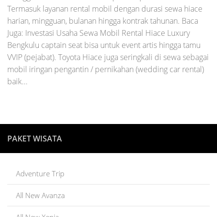
Termasuk layanan rental mobil dengan durasi sewa hiace
harian, mingguan, bulanan hingga kontrak tahunan. Baca
Juga: Investasi Usaha Sewa Mobil Rental Hiace Luxury
Bengkulu captain seat bisa untuk event artis hingga tamu
VVIP (pejabat). Toyota Hiace juga seringkali di sewa sebagai
mobil iringan pengantin / pernikahan (wedding car rental)
baik...
PAKET WISATA
Adventure Trip
All New Avanza