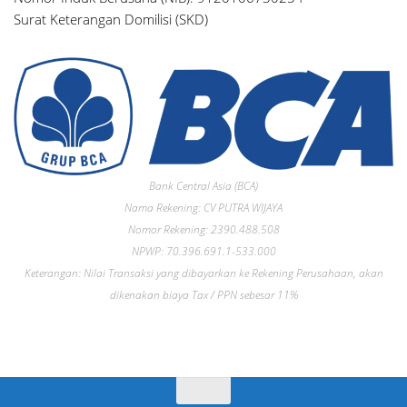
Surat Keterangan Domilisi (SKD)
Bank Central Asia (BCA)
Nama Rekening: CV PUTRA WIJAYA
Nomor Rekening: 2390.488.508
NPWP: 70.396.691.1-533.000
Keterangan: Nilai Transaksi yang dibayarkan ke Rekening Perusahaan, akan
dikenakan biaya Tax / PPN sebesar 11%