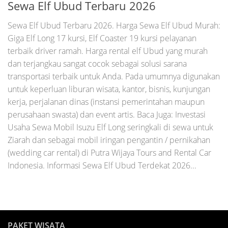
Sewa Elf Ubud Terbaru 2026
Sewa Elf Ubud Terbaru 2026. Harga Sewa Elf Ubud Murah:
Giga Elf Long 17 kursi, Elf Coaster 19 kursi pelayanan
terbaik driver ramah. Harga rental elf Ubud yang murah
dan terjangkau sangat cocok sebagai solusi sarana
transportasi terbaik untuk Anda. Pada umumnya digunakan
untuk keperluan liburan wisata, kantor, bisnis, kunjungan
kerja, perjalanan dinas (instansi pemerintahan maupun
perusahaan swasta) dan event artis. Baca Juga: Investasi
Usaha Sewa Mobil Isuzu Elf Long seringkali di sewa untuk
Ziarah dan sebagai mobil iringan pengantin / pernikahan
(wedding car rental) di Putra Wijaya Tours and Rental Car
Indonesia. Informasi Sewa Elf Ubud Terdekat 2026...
PAKET WISATA