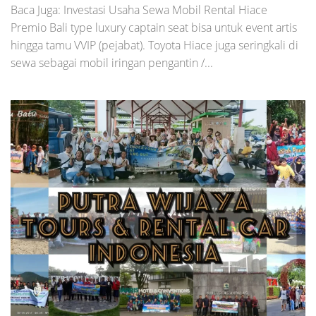
Baca Juga: Investasi Usaha Sewa Mobil Rental Hiace
Premio Bali type luxury captain seat bisa untuk event artis
hingga tamu VVIP (pejabat). Toyota Hiace juga seringkali di
sewa sebagai mobil iringan pengantin /...