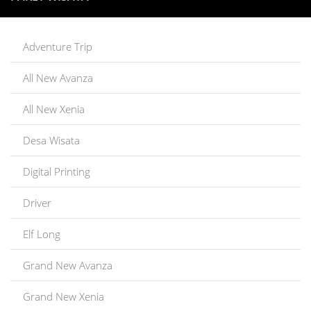
Adventure Trip
All New Avanza
All New Xenia
Desa Wisata
Digital Printing
Driver
Elf Long
Grand New Avanza
Grand New Xenia