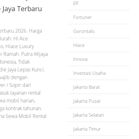
Elf
 Jaya Terbaru
Fortuner
Terbaru 2026. Harga
Gorontalo
Murah: Hi Ace
Hiace
o, Hiace Luxury
r Ramah. Putra Wijaya
Innova
donesia, Tidak
ie Jaya Lepas Kunci.
Investasi Usaha
wajib dengan
r / Sopir dari
Jakarta Barat
suk layanan rental
wa mobil harian,
Jakarta Pusat
ga kontrak tahunan.
Jakarta Selatan
aha Sewa Mobil Rental
Jakarta Timur