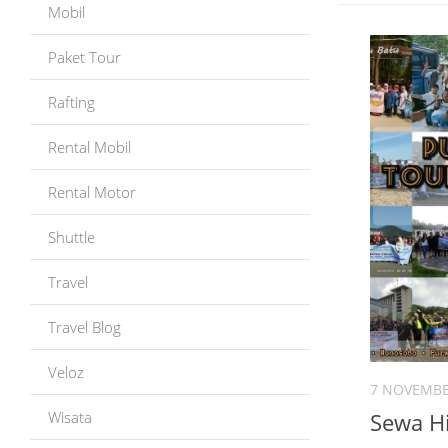
Mobil
Paket Tour
Rafting
Rental Mobil
Rental Motor
Shuttle
Travel
Travel Blog
Veloz
7 NOVEMBE
Wisata
Sewa H