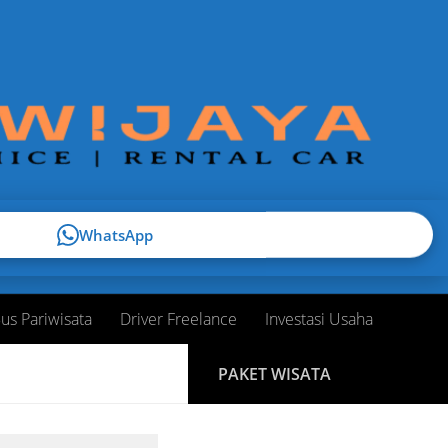
WhatsApp
us Pariwisata
Driver Freelance
Investasi Usaha
PAKET WISATA