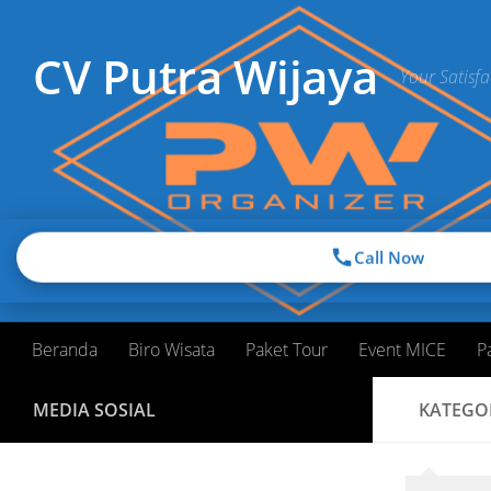
Skip to content
CV Putra Wijaya
Your Satisfa
Call Now
Beranda
Biro Wisata
Paket Tour
Event MICE
P
MEDIA SOSIAL
KATEGO