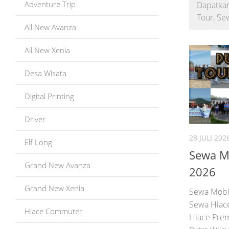
Adventure Trip
Dapatkan
Tour, Se
All New Avanza
All New Xenia
Desa Wisata
Digital Printing
Driver
28 JULI 202
Elf Long
Sewa Mo
Grand New Avanza
2026
Grand New Xenia
Sewa Mobil
Sewa Hiac
Hiace Commuter
Hiace Prem