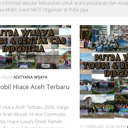
 informasi seputar kebutuhan untuk acara perjalanan dan wisat
wa Mobil, Event MICE Organizer di Pidie Jaya.
6
OLEH
ADITYANA WIJAYA
bil Hiace Aceh Terbaru
 Hiace Aceh Terbaru 2026. Harga
e Aceh Murah: Hi Ace Commuter,
io, Hiace Luxury Driver Ramah.
17 FEBRUARI 2026
OLEH