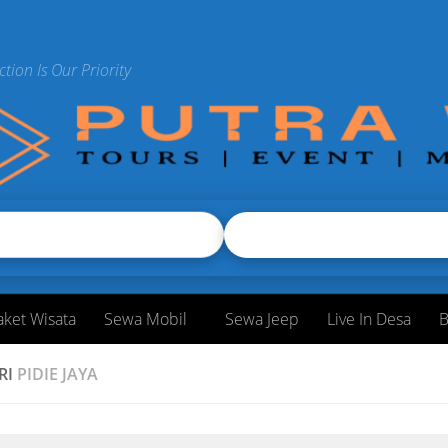
ction Is Our Priority
aket Wisata
Sewa Mobil
Sewa Jeep
Live In Desa
B
RI
PIDIE JAYA