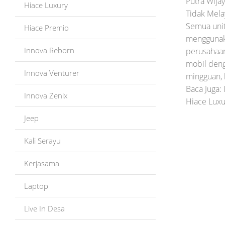
Putra Wija
Hiace Luxury
Tidak Mela
Semua uni
Hiace Premio
menggunaka
Innova Reborn
perusahaan
mobil deng
Innova Venturer
mingguan, 
Baca Juga:
Innova Zenix
Hiace Luxur
Jeep
Kali Serayu
Kerjasama
Laptop
Live In Desa