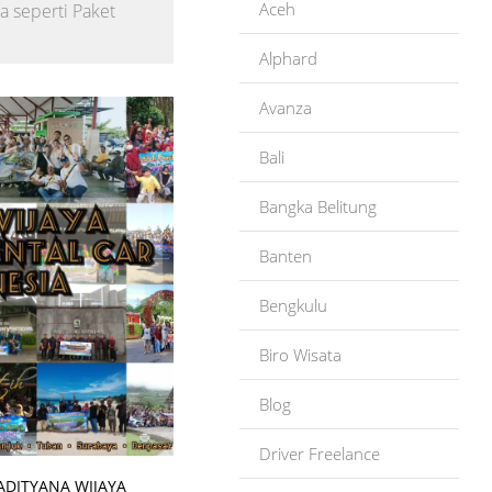
Aceh
a seperti Paket
Alphard
Avanza
Bali
Bangka Belitung
Banten
Bengkulu
Biro Wisata
Blog
Driver Freelance
ADITYANA WIJAYA