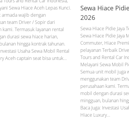
ya Tours and Rental Car Indonesia,
Sewa Hiace Pidie
yani Sewa Hiace Aceh Lepas Kunci.
t armada wajib dengan
2026
n team Driver / Sopir dari
Sewa Hiace Pidie Jaya 
 kami. Termasuk layanan rental
Sewa Hiace Pidie Jaya 
an durasi sewa hiace harian,
Commuter, Hiace Premi
bulanan hingga kontrak tahunan.
pelayanan Terbaik Drive
 Investasi Usaha Sewa Mobil Rental
Tours and Rental Car In
y Aceh captain seat bisa untuk...
Melayani Sewa Mobil Pid
Semua unit mobil juga 
menggunakan team Drive
perusahaan kami. Terma
mobil dengan durasi se
mingguan, bulanan hing
Baca Juga: Investasi Us
Hiace Luxury...