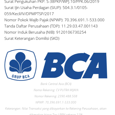
Surat Pengukuhan PKP: S-38PKP/WPJ.10/PPK.06/2019
Surat Ijin Usaha Perdagan (SIUP): 504.3.1/0105-
059/Kecil/IV/DPMPTSP/2017
Nomor Pokok Wajib Pajak (NPWP): 70.396.691.1-533.000
Tanda Daftar Perusahaan (TDP): 11.29.03.47.001143
Nomor Induk Berusaha (NIB): 9120106730254
Surat Keterangan Domilisi (SKD)
Bank Central Asia (BCA)
Nama Rekening: CV PUTRA WIJAYA
Nomor Rekening: 2390.488.508
NPWP: 70.396.691.1-533.000
Keterangan: Nilai Transaksi yang dibayarkan ke Rekening Perusahaan, akan
dikenakan biaya Tax / PPN sebesar 11%